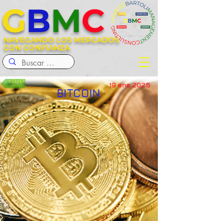
G
B
M
C
NAVEGANDO LOS MERCADOS
CON CONFIANZA
< VOLVER
19 ene 2025
BITCOIN