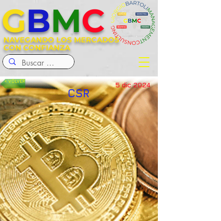
G
B
M
C
NAVEGANDO LOS MERCADOS
CON CONFIANZA
< VOLVER
5 dic 2024
CSR