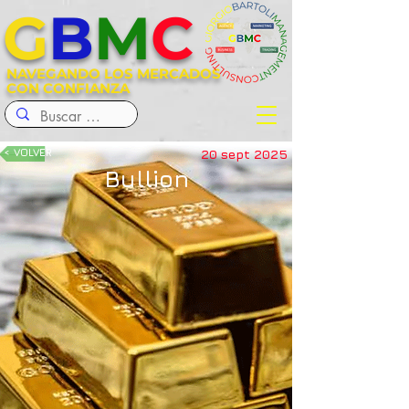
G
B
M
C
NAVEGANDO LOS MERCADOS
CON CONFIANZA
< VOLVER
20 sept 2025
Bullion