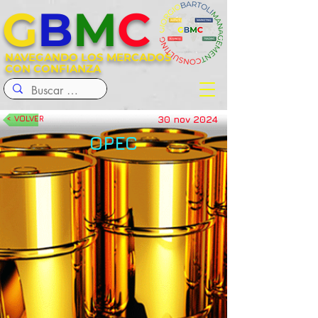
G
B
M
C
NAVEGANDO LOS MERCADOS
CON CONFIANZA
30 nov 2024
< VOLVER
OPEC