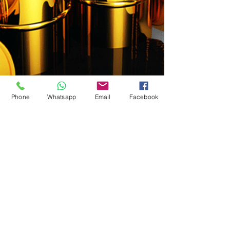
Phone
Whatsapp
Email
Facebook
< Anterior
Próximo >
© 2024 por GBMC - Giorgio Bartoli Management Consulting
Política de Privacidad-Términos y condiciones de uso