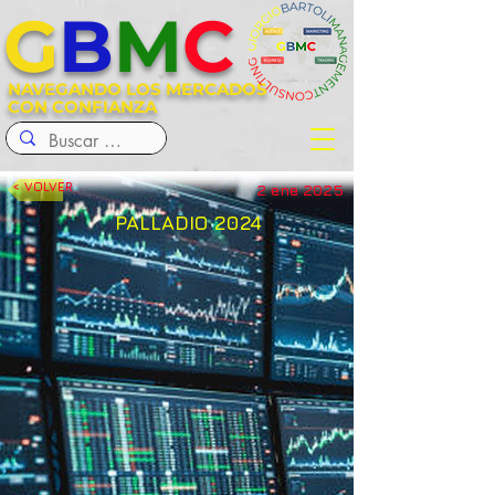
G
B
M
C
NAVEGANDO LOS MERCADOS
CON CONFIANZA
< VOLVER
2 ene 2025
PALLADIO 2024