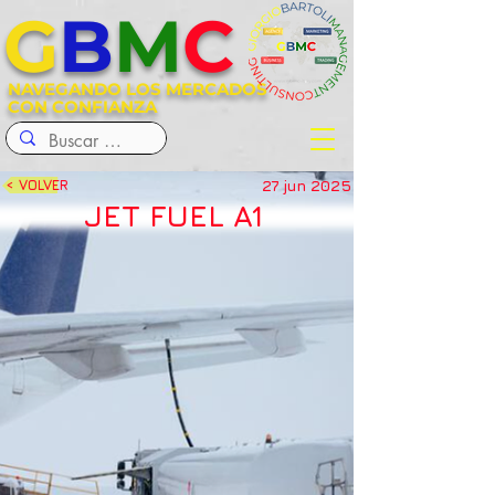
G
B
M
C
NAVEGANDO LOS MERCADOS
CON CONFIANZA
27 jun 2025
< VOLVER
JET FUEL A1