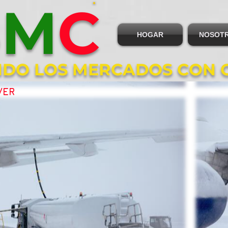
B
M
C
HOGAR
NOSOT
DO LOS MERCADOS CON 
VER