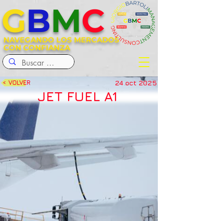
G
B
M
C
NAVEGANDO LOS MERCADOS
CON CONFIANZA
24 oct 2025
< VOLVER
JET FUEL A1