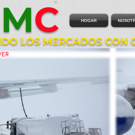
B
M
C
HOGAR
NOSOT
DO LOS MERCADOS CON 
VER