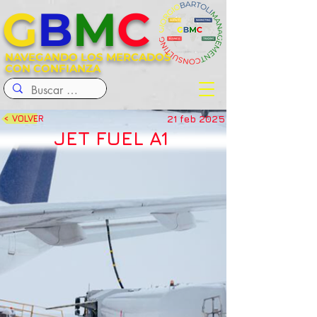
G
B
M
C
NAVEGANDO LOS MERCADOS
CON CONFIANZA
21 feb 2025
< VOLVER
JET FUEL A1