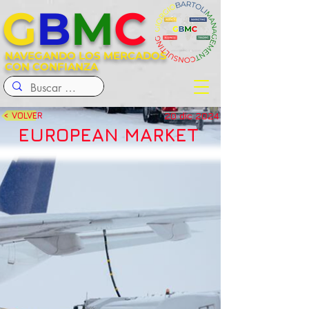
G
B
M
C
NAVEGANDO LOS MERCADOS
CON CONFIANZA
20 dic 2024
< VOLVER
EUROPEAN MARKET