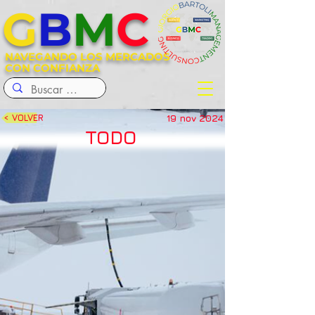
G
B
M
C
NAVEGANDO LOS MERCADOS
CON CONFIANZA
19 nov 2024
< VOLVER
TODO