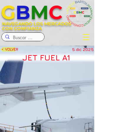
G
B
M
C
NAVEGANDO LOS MERCADOS
CON CONFIANZA
5 dic 2025
< VOLVER
JET FUEL A1