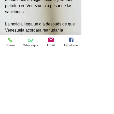
petróleo en Venezuela a pesar de las 
sanciones.
La noticia llega un día después de que 
Venezuela acordara reanudar la 
aceptación de deportaciones de 
inmigrantes ilegales de Estados 
Phone
Whatsapp
Email
Facebook
Unidos y está destinada a aumentar 
las tensiones con el gobierno de 
Maduro mientras Trump busca tomar 
medidas enérgicas contra la pandilla 
venezolana Tren de Aragua.
Los mayores compradores de petróleo 
venezolano son las refinerías 
estadounidenses, que dependen del 
crudo latinoamericano de alta calidad. 
Las refinerías estadounidenses 