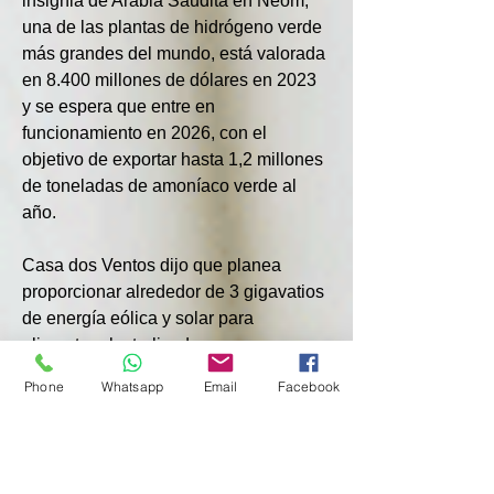
insignia de Arabia Saudita en Neom, 
una de las plantas de hidrógeno verde 
más grandes del mundo, está valorada 
en 8.400 millones de dólares en 2023 
y se espera que entre en 
funcionamiento en 2026, con el 
objetivo de exportar hasta 1,2 millones 
de toneladas de amoníaco verde al 
año.
Casa dos Ventos dijo que planea 
proporcionar alrededor de 3 gigavatios 
de energía eólica y solar para 
alimentar electrolizadores que 
producen hidrógeno “verde”. Casa dos 
Phone
Whatsapp
Email
Facebook
Ventos dijo que el desarrollo de 
centrales de energía renovable y una 
planta de hidrógeno verde podría 
implicar una inversión total de 