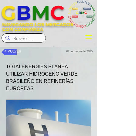
G
B
M
C
NAVEGANDO LOS MERCADOS
CON CONFIANZA
< VOLVER
20 de marzo de 2025
TOTALENERGIES PLANEA 
UTILIZAR HIDRÓGENO VERDE 
BRASILEÑO EN REFINERÍAS 
EUROPEAS