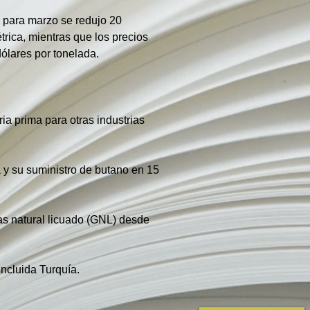
para marzo se redujo 20 
rica, mientras que los precios 
ólares por tonelada.
a prima para otras industrias 
 y su suministro de butano en 15 
as natural licuado (GNL) desde 
incluida Turquía.