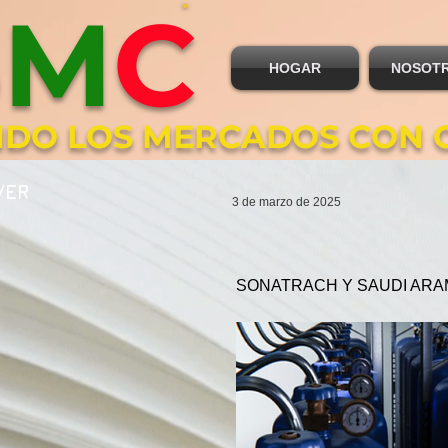
B
M
C
HOGAR
NOSOT
DO LOS MERCADOS CON 
VER
3 de marzo de 2025
SONATRACH Y SAUDI ARA