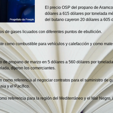
El precio OSP del propano de Aramco 
dólares a 615 dólares por tonelada mét
del butano cayeron 20 dólares a 605 d
pos de gases licuados con diferentes puntos de ebullición.
nte como combustible para vehículos y calefacción y como materi
o de propano de marzo en 5 dólares a 560 dólares por tonelada
elada, dijeron los comerciantes.
 como referencia al negociar contratos para el suministro de g
sia y el Pacífico.
omo referencia para la región del Mediterráneo y el Mar Negro, 