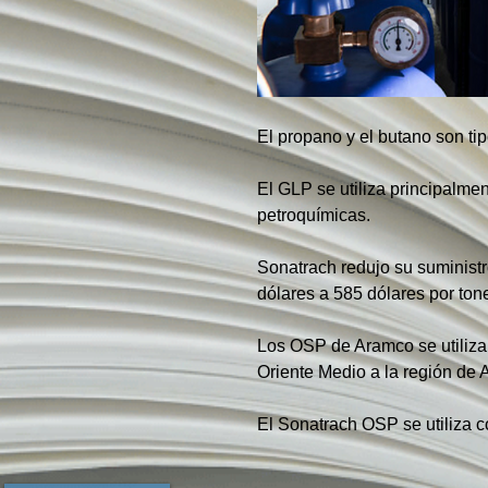
El propano y el butano son ti
El GLP se utiliza principalme
petroquímicas.
Sonatrach redujo su suministr
dólares a 585 dólares por ton
Los OSP de Aramco se utilizan
Oriente Medio a la región de A
El Sonatrach OSP se utiliza c