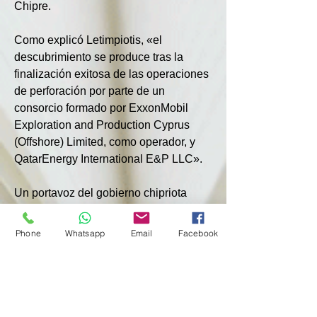
Chipre.
Como explicó Letimpiotis, «el 
descubrimiento se produce tras la 
finalización exitosa de las operaciones 
de perforación por parte de un 
consorcio formado por ExxonMobil 
Exploration and Production Cyprus 
(Offshore) Limited, como operador, y 
QatarEnergy International E&P LLC».
Un portavoz del gobierno chipriota 
declaró que «el pozo Pegasus-1, 
ubicado aproximadamente a 190 km al 
Phone
Whatsapp
Email
Facebook
suroeste de la costa de Chipre, 
encontró una formación de gas de 
aproximadamente 350 m». El pozo fue 
perforado con éxito por el buque 
Valaris DS-9 a una profundidad de 