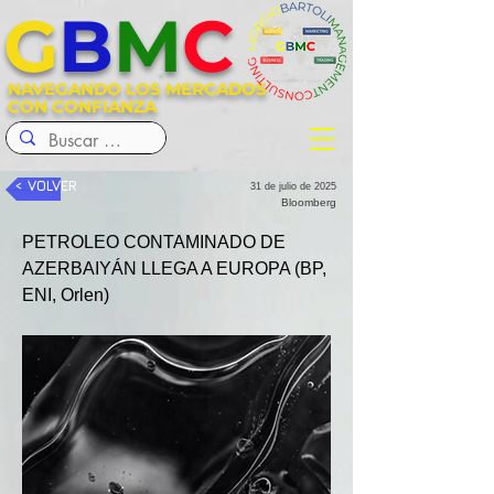
G
B
M
C
NAVEGANDO LOS MERCADOS
CON CONFIANZA
< VOLVER
31 de julio de 2025
Bloomberg
PETROLEO CONTAMINADO DE 
AZERBAIYÁN LLEGA A EUROPA (BP, 
ENI, Orlen)