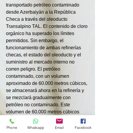
transportado petróleo contaminado 
desde Azerbaiyán a la República 
Checa a través del oleoducto 
Transalpino TAL. El contenido de cloro 
orgánico ha superado los límites 
permitidos. Sin embargo, el 
funcionamiento de ambas refinerías 
checas, el estado del oleoducto y el 
suministro al mercado interno no 
corren peligro. El petróleo 
contaminado, con un volumen 
aproximado de 60.000 metros cúbicos, 
se almacenará ahora en la refinería y 
se mezclará gradualmente con 
petróleo no contaminado. Este 
volumen de 60.000 metros cúbicos 
suele ser suficiente para varios días de 
funcionamiento de la refinería", se lee 
Phone
Whatsapp
Email
Facebook