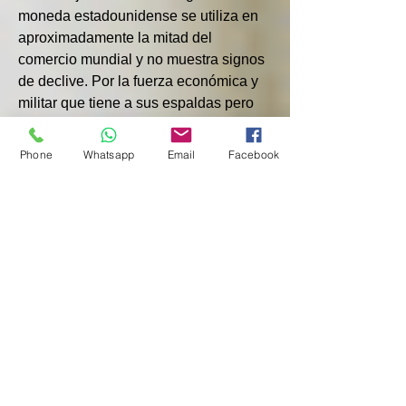
moneda estadounidense se utiliza en 
aproximadamente la mitad del 
comercio mundial y no muestra signos 
de declive. Por la fuerza económica y 
militar que tiene a sus espaldas pero 
también por la ausencia de una 
alternativa creíble. Pekín está 
Phone
Whatsapp
Email
Facebook
convencido de que Estados Unidos 
utiliza el dólar y las distintas 
instituciones que dirige como armas y 
le gustaría dotarse de herramientas 
similares, a la espera de que el yuan 
gane peso (y credibilidad).
Uno de los logros más significativos 
de los BRICS fue la creación del 
Nuevo Banco de Desarrollo, operativo 
desde 2015. Se trata de una entidad 