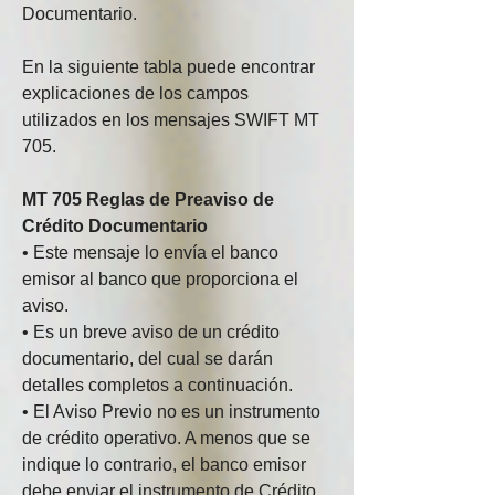
Documentario.
En la siguiente tabla puede encontrar 
explicaciones de los campos 
utilizados en los mensajes SWIFT MT 
705.
MT 705 Reglas de Preaviso de 
Crédito Documentario
• Este mensaje lo envía el banco 
emisor al banco que proporciona el 
aviso.
• Es un breve aviso de un crédito 
documentario, del cual se darán 
detalles completos a continuación.
• El Aviso Previo no es un instrumento 
de crédito operativo. A menos que se 
indique lo contrario, el banco emisor 
debe enviar el instrumento de Crédito 