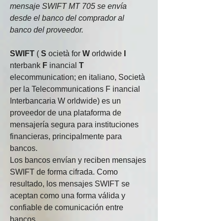
mensaje SWIFT MT 705 se envía 
desde el banco del comprador al 
banco del proveedor.
SWIFT
(
S
ocietà for
W
orldwide
I
nterbank
F
inancial
T
elecommunication;
en italiano, Società 
per la Telecommunications F inancial 
Interbancaria W orldwide) es un 
proveedor de una plataforma de 
mensajería segura para instituciones 
financieras, principalmente para 
bancos.
Los bancos envían y reciben mensajes 
SWIFT de forma cifrada. Como 
resultado, los mensajes SWIFT se 
aceptan como una forma válida y 
confiable de comunicación entre 
bancos.