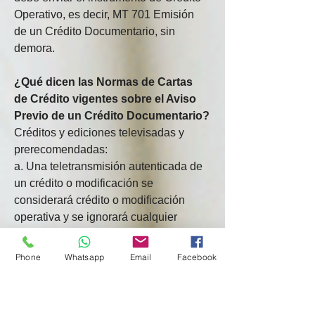
Operativo, es decir, MT 701 Emisión 
de un Crédito Documentario, sin 
demora.
¿Qué dicen las Normas de Cartas 
de Crédito vigentes sobre el Aviso 
Previo de un Crédito Documentario?
Créditos y ediciones televisadas y 
prerecomendadas:
a. Una teletransmisión autenticada de 
un crédito o modificación se 
considerará crédito o modificación 
operativa y se ignorará cualquier 
confirmación posterior por correo.
Si una teletransmisión indica “todos 
Phone
Whatsapp
Email
Facebook
los detalles a seguir” (o palabras de 
efecto similar) o establece que la 
confirmación por correo será el crédito 