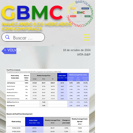
G
B
M
C
NAVEGANDO LOS MERCADOS
CON CONFIANZA
< VOLVER
18 de octubre de 2024
IATA-S&P