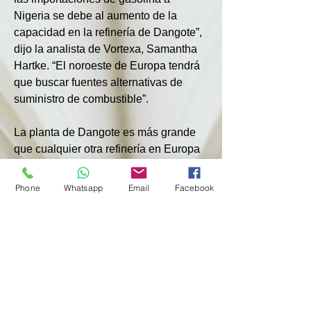
Nigeria se debe al aumento de la 
capacidad en la refinería de Dangote”, 
dijo la analista de Vortexa, Samantha 
Hartke. “El noroeste de Europa tendrá 
que buscar fuentes alternativas de 
suministro de combustible”.
La planta de Dangote es más grande 
que cualquier otra refinería en Europa 
o África y se promociona como una 
forma para que Nigeria, que durante 
Phone
Whatsapp
Email
Facebook
mucho tiempo ha dependido de la 
gasolina importada, se vuelva menos 
dependiente de los suministros 
extranjeros.
Las reservas de gasolina en las 
instalaciones de almacenamiento 