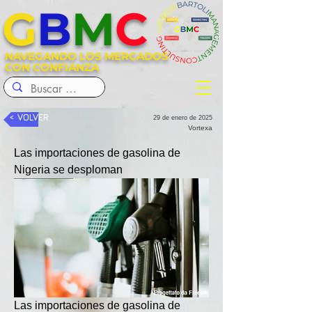
G
B
M
C
NAVEGANDO LOS MERCADOS
CON CONFIANZA
< VOLVER
29 de enero de 2025
Vortexa
Las importaciones de gasolina de 
Nigeria se desploman
Las importaciones de gasolina de 