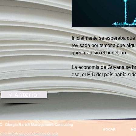
Inicialmente se esperaba que 
revisada por temor a que algu
quedaran sin el beneficio.
La economía de Guyana se ha 
eso, el PIB del país había si
< Anterior
 - Giorgio Bartoli Management Consulting
HOGAR
NO
cidad-Términos y condiciones de uso