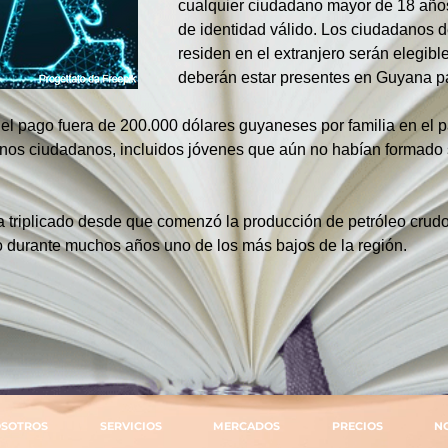
cualquier ciudadano mayor de 18 año
de identidad válido. Los ciudadanos 
residen en el extranjero serán elegible
deberán estar presentes en Guyana par
el pago fuera de 200.000 dólares guyaneses por familia en el pa
nos ciudadanos, incluidos jóvenes que aún no habían formado s
triplicado desde que comenzó la producción de petróleo crudo 
do durante muchos años uno de los más bajos de la región.
SOTROS
SERVICIOS
MERCADOS
PRECIOS
N