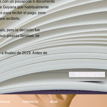
s con un pasaporte o documento 
de Guyana que habitualmente 
s para recibir el pago, pero 
a recibirlo.
ís, pero la decisión fue 
us propias familias, se 
a finales de 2019. Antes de 
Próximo >
OTICIAS
CONTACTO
BLOG