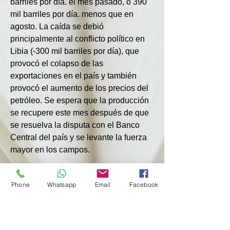
barriles por día. el mes pasado, o 390 
mil barriles por día. menos que en 
agosto. La caída se debió 
principalmente al conflicto político en 
Libia (-300 mil barriles por día), que 
provocó el colapso de las 
exportaciones en el país y también 
provocó el aumento de los precios del 
petróleo. Se espera que la producción 
se recupere este mes después de que 
se resuelva la disputa con el Banco 
Central del país y se levante la fuerza 
mayor en los campos.
Además, la producción ha caído en 
Phone
Whatsapp
Email
Facebook
Irak, que ha tratado de compensar los 
volúmenes de producción reducidos 
anteriormente, pero todavía produce 
90.000 barriles por día. mayor altitud. 