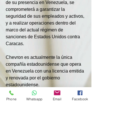
de su presencia en Venezuela, se 
comprometerá a garantizar la 
seguridad de sus empleados y activos, 
y a realizar operaciones dentro del 
marco del actual régimen de 
sanciones de Estados Unidos contra 
Caracas.
Chevron es actualmente la única 
compañía estadounidense que opera 
en Venezuela con una licencia emitida 
y renovada por el gobierno 
estadounidense.
Anteriormente, el presidente 
Phone
Whatsapp
Email
Facebook
estadounidense Donald Trump advirtió 
a las compañías petroleras 
estadounidenses que necesitarían 
invertir al menos 100 000 millones de 