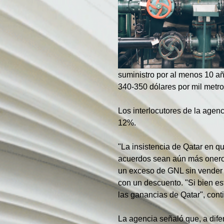
suministro por al menos 10 añ
340-350 dólares por mil metro
Los interlocutores de la agenc
12%.
"La insistencia de Qatar en q
acuerdos sean aún más oneroso
un exceso de GNL sin vender e
con un descuento. "Si bien es
las ganancias de Qatar", con
La agencia señaló que, a dife