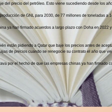
e del precio del petróleo. Esto viene sucediendo desde los añ
 producción de GNL para 2030, de 77 millones de toneladas a 1
ina ya han firmado acuerdos a largo plazo con Doha en 2022 y 
én están pidiendo a Qatar que baje los precios antes de acept
ajas de precios cuando se renegocie su contrato el año que vi
grava por el hecho de que las empresas chinas ya han firmado c