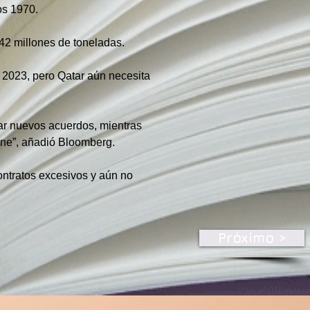
os 1970.
42 millones de toneladas.
2023, pero Qatar aún necesita 
ar nuevos acuerdos, mientras 
ene”, añadió Bloomberg.
ontratos excesivos y aún no 
Próximo >