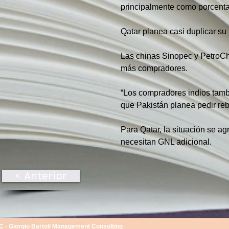
principalmente como porcentaj
Qatar planea casi duplicar su
Las chinas Sinopec y PetroCh
más compradores.
“Los compradores indios tambi
que Pakistán planea pedir reb
Para Qatar, la situación se a
necesitan GNL adicional.
< Anterior
 - Giorgio Bartoli Management Consulting