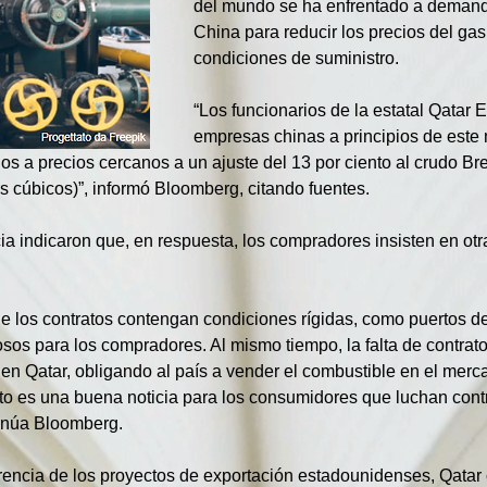
del mundo se ha enfrentado a demand
China para reducir los precios del ga
condiciones de suministro.
“Los funcionarios de la estatal Qatar 
empresas chinas a principios de este
os a precios cercanos a un ajuste del 13 por ciento al crudo Bre
s cúbicos)”, informó Bloomberg, citando fuentes.
ia indicaron que, en respuesta, los compradores insisten en otra
ue los contratos contengan condiciones rígidas, como puertos de
s para los compradores. Al mismo tiempo, la falta de contratos 
n Qatar, obligando al país a vender el combustible en el merc
to es una buena noticia para los consumidores que luchan contra
tinúa Bloomberg.
rencia de los proyectos de exportación estadounidenses, Qatar