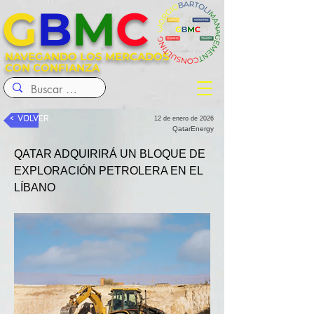
G
B
M
C
NAVEGANDO LOS MERCADOS
CON CONFIANZA
< VOLVER
12 de enero de 2026
QatarEnergy
QATAR ADQUIRIRÁ UN BLOQUE DE 
EXPLORACIÓN PETROLERA EN EL 
LÍBANO