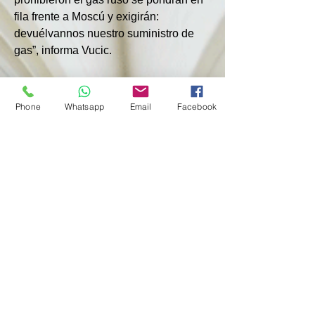
fila frente a Moscú y exigirán: 
devuélvannos nuestro suministro de 
gas”, informa Vucic.
Gazprom suministra gas a Serbia a 
través del gasoducto Turkish Stream.
Phone
Whatsapp
Email
Facebook
Según RIA Novosti, para la próxima 
temporada de calefacción se ha 
acordado exportar según la fórmula 
6+2+2 millones de metros cúbicos por 
día.
Se espera que el acuerdo de 
suministro de gas entre Serbia y Rusia 
se prorrogue hasta 2025.
< Anterior
Próximo >