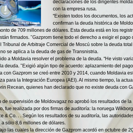
declaraciones de los dirigentes mold
con la empresa rusa.
“Existen todos los documentos, los ac
confirman la deuda histórica de Moldo
onto de 709 millones de dólares. Esta deuda está en los registr
tán firmados. "Gazprom tiene todo el derecho a exigir el pago
l Tribunal de Arbitraje Comercial de Moscú sobre la deuda tota
no se aplica a la deuda de gas de Transnistria.
o a Moldavia resolver el problema de la deuda. “He visto vari
a deuda. "Exigió algún tipo de acuerdo: aplazamiento del pago,
da con Gazprom se creó entre 2010 y 2014, cuando Moldavia esta
nza para la Integración Europea (AEI). Al mismo tiempo, la actua
Dorin Recean, quienes han declarado que no existe deuda con 
de supervisión de Moldovagaz no aprobó los resultados de la a
o, fue realizada por dos firmas de auditoría: la noruega Wikbor
ce & Co. . . Según los resultados de su auditoría, las autoridad
 sólo 8,6 millones de dólares.
ajo las cuales la dirección de Gazprom acordó en octubre de 20