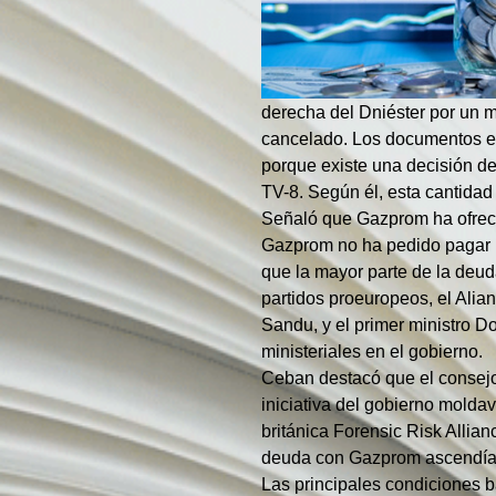
derecha del Dniéster por un m
cancelado. Los documentos es
porque existe una decisión de
TV-8. Según él, esta cantidad 
Señaló que Gazprom ha ofrecid
Gazprom no ha pedido pagar l
que la mayor parte de la deu
partidos proeuropeos, el Alia
Sandu, y el primer ministro 
ministeriales en el gobierno.
Ceban destacó que el consejo 
iniciativa del gobierno moldav
británica Forensic Risk Allian
deuda con Gazprom ascendía a
Las principales condiciones b