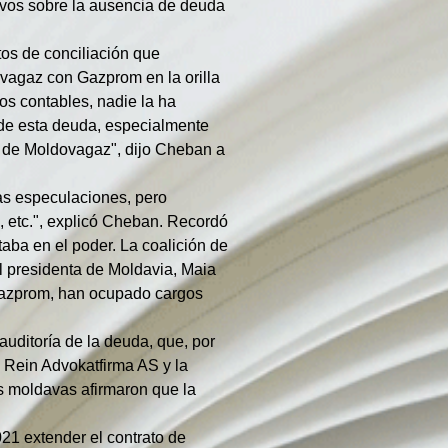
avos sobre la ausencia de deuda 
tos de conciliación que 
vagaz con Gazprom en la orilla 
os contables, nadie la ha 
 de esta deuda, especialmente 
l de Moldovagaz", dijo Cheban a 
as especulaciones, pero 
 etc.", explicó Cheban. Recordó 
ba en el poder. La coalición de 
l presidenta de Moldavia, Maia 
Gazprom, han ocupado cargos 
uditoría de la deuda, que, por 
g Rein Advokatfirma AS y la 
es moldavas afirmaron que la 
21 extender el contrato de 