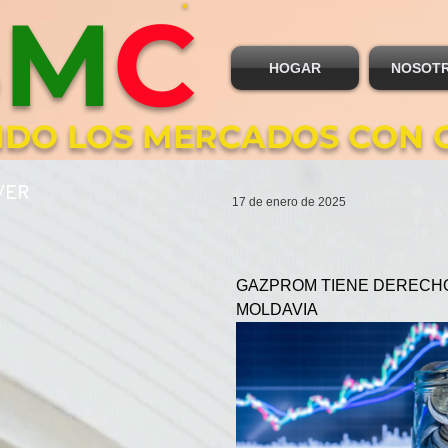
B
M
C
HOGAR
NOSOT
DO LOS MERCADOS CON 
VER
17 de enero de 2025
GAZPROM TIENE DERECHO 
MOLDAVIA