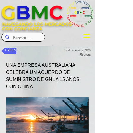
G
B
M
C
NAVEGANDO LOS MERCADOS
CON CONFIANZA
< VOLVER
17 de marzo de 2025
Reuters
UNA EMPRESA AUSTRALIANA 
CELEBRA UN ACUERDO DE 
SUMINISTRO DE GNL A 15 AÑOS 
CON CHINA