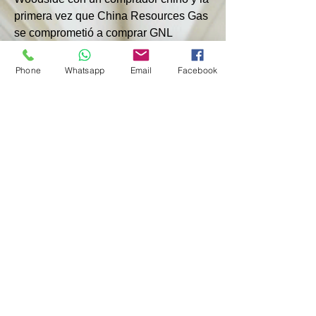
primera vez que China Resources Gas 
se comprometió a comprar GNL 
durante 15 años.
Phone
Whatsapp
Email
Facebook
Según los resultados de 2024, 
Australia ocupa el primer lugar entre 
los proveedores de GNL a China 
(26,19 millones de toneladas), seguida 
de Qatar (18,34 millones de toneladas) 
y Rusia (8,3 millones de toneladas). 
Este último incrementó el volumen de 
GNL suministrado a China en un 3,3% 
el año pasado.
< Anterior
Próximo >
© 2024 por GBMC - Giorgio Bartoli Management Consulting
Política de Privacidad-Términos y condiciones de uso