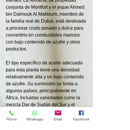
fuentes. La refinería, de propiedad 
conjunta de Montfort y el jeque Ahmed 
bin Dalmouk Al Maktoum, miembro de 
la familia real de Dubai, está destinada 
a procesar crudo pesado y dulce para 
convertirlo en combustibles marinos 
con bajo contenido de azufre y otros 
productos.
El tipo específico de aceite adecuado 
para esta planta tiene una densidad 
relativamente alta y un bajo contenido 
de azufre. Su suministro se limita a 
algunos países, principalmente en 
África, incluidas variedades como la 
mezcla Dar de Sudán del Sur y el 
crudo Doba de Chad. Dado que el 
suministro de crudo de Dar se vio 
Phone
Whatsapp
Email
Facebook
interrumpido en los últimos meses 