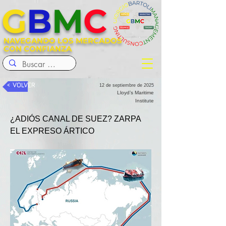
G
B
M
C
NAVEGANDO LOS MERCADOS
CON CONFIANZA
< VOLVER
12 de septiembre de 2025
Lloyd’s Maritime
Institute
¿ADIÓS CANAL DE SUEZ? ZARPA 
EL EXPRESO ÁRTICO