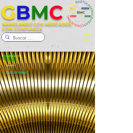
G
B
M
C
NAVEGANDO LOS MERCADOS
CON CONFIANZA
< VOLVER
22/4/25
BullionVault