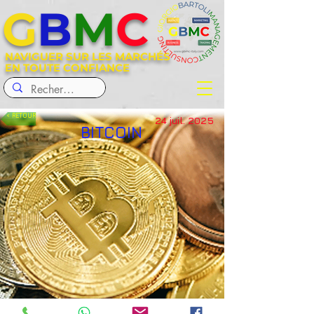
G
B
M
C
NAVIGUER SUR LES MARCHÉS
EN TOUTE CONFIANCE
< RETOUR
24 juil. 2025
BITCOIN