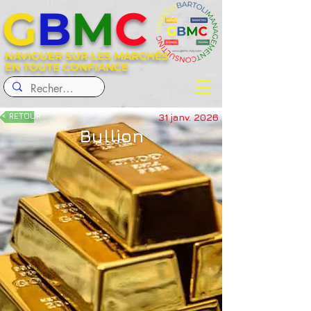
G
B
M
C
NAVIGUER SUR LES MARCHÉS
EN TOUTE CONFIANCE
< RETOUR
31 janv. 2026
Bullion