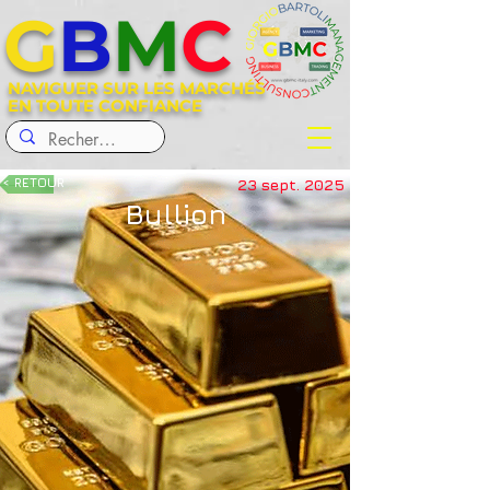
G
B
M
C
NAVIGUER SUR LES MARCHÉS
EN TOUTE CONFIANCE
< RETOUR
23 sept. 2025
Bullion