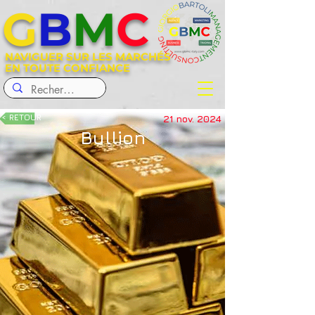
G
B
M
C
NAVIGUER SUR LES MARCHÉS
EN TOUTE CONFIANCE
< RETOUR
21 nov. 2024
Bullion