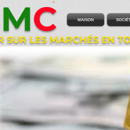
B
M
C
MAISON
SOCIÉ
R SUR LES MARCHÉS EN T
OUR