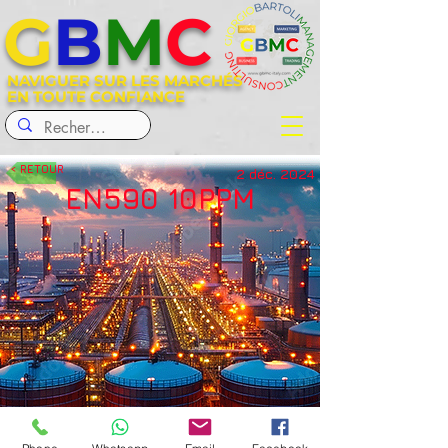
G
B
M
C
NAVIGUER SUR LES MARCHÉS
EN TOUTE CONFIANCE
< RETOUR
2 déc. 2024
EN590 10PPM