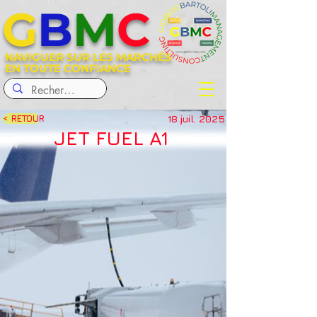
G
B
M
C
NAVIGUER SUR LES MARCHÉS
EN TOUTE CONFIANCE
18 juil. 2025
< RETOUR
JET FUEL A1