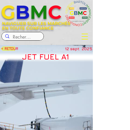
G
B
M
C
NAVIGUER SUR LES MARCHÉS
EN TOUTE CONFIANCE
12 sept. 2025
< RETOUR
JET FUEL A1