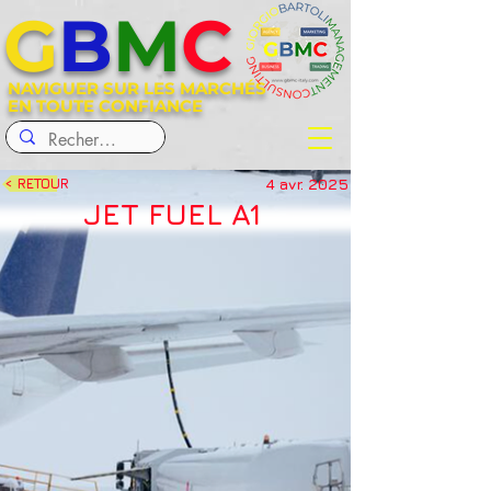
G
B
M
C
NAVIGUER SUR LES MARCHÉS
EN TOUTE CONFIANCE
4 avr. 2025
< RETOUR
JET FUEL A1