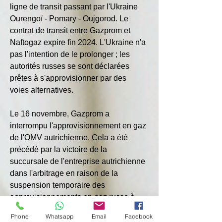
ligne de transit passant par l'Ukraine 
Ourengoï - Pomary - Oujgorod. Le 
contrat de transit entre Gazprom et 
Naftogaz expire fin 2024. L'Ukraine n'a 
pas l'intention de le prolonger ; les 
autorités russes se sont déclarées 
prêtes à s'approvisionner par des 
voies alternatives.
Le 16 novembre, Gazprom a 
interrompu l'approvisionnement en gaz 
de l'OMV autrichienne. Cela a été 
précédé par la victoire de la 
succursale de l'entreprise autrichienne 
dans l'arbitrage en raison de la 
suspension temporaire des 
approvisionnements en gaz russe à 
l'automne 2022. L'OMV a décidé de 
Phone
Whatsapp
Email
Facebook
récupérer auprès de la partie perdante 