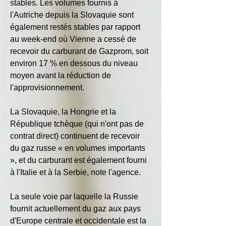
stables. Les volumes fournis à 
l'Autriche depuis la Slovaquie sont 
également restés stables par rapport 
au week-end où Vienne a cessé de 
recevoir du carburant de Gazprom, soit 
environ 17 % en dessous du niveau 
moyen avant la réduction de 
l'approvisionnement.
La Slovaquie, la Hongrie et la 
République tchèque (qui n'ont pas de 
contrat direct) continuent de recevoir 
du gaz russe « en volumes importants 
», et du carburant est également fourni 
à l'Italie et à la Serbie, note l'agence.
La seule voie par laquelle la Russie 
fournit actuellement du gaz aux pays 
d'Europe centrale et occidentale est la 