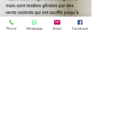
mais sont restées gênées par des 
vents violents qui ont soufflé jusqu'à 
30 mph au cours de la semaine. Ceci 
est confirmé par les données de la ville 
Phone
Whatsapp
Email
Facebook
voisine de Nakhodka provenant de 
Visualcrossing.com.
Les flux en provenance de deux autres 
ports du Pacifique associés à deux 
projets distincts au large de l'île de 
Sakhaline ont également diminué la 
semaine dernière, mais restent dans la 
fourchette habituelle pour la période 
de quatre semaines.
La moyenne des flux sur quatre 
semaines, moins volatile, est restée 
inchangée par rapport au chiffre révisé 