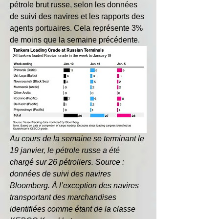
pétrole brut russe, selon les données 
de suivi des navires et les rapports des 
agents portuaires. Cela représente 3% 
de moins que la semaine précédente.
Au cours de la semaine se terminant le 
19 janvier, le pétrole russe a été 
chargé sur 26 pétroliers. Source : 
données de suivi des navires 
Bloomberg. À l’exception des navires 
transportant des marchandises 
identifiées comme étant de la classe 