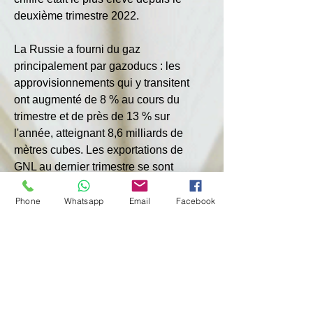
deuxième trimestre 2022.
La Russie a fourni du gaz 
principalement par gazoducs : les 
approvisionnements qui y transitent 
ont augmenté de 8 % au cours du 
trimestre et de près de 13 % sur 
l'année, atteignant 8,6 milliards de 
mètres cubes. Les exportations de 
GNL au dernier trimestre se sont 
élevées à 4,7 milliards de mètres 
cubes.
Phone
Whatsapp
Email
Facebook
Dans le même temps, les fournisseurs 
américains ont réduit le volume des 
importations de GNL d'un quart sur le 
trimestre et d'un tiers sur l'année, à 9,5 
milliards de mètres cubes. Le leader 