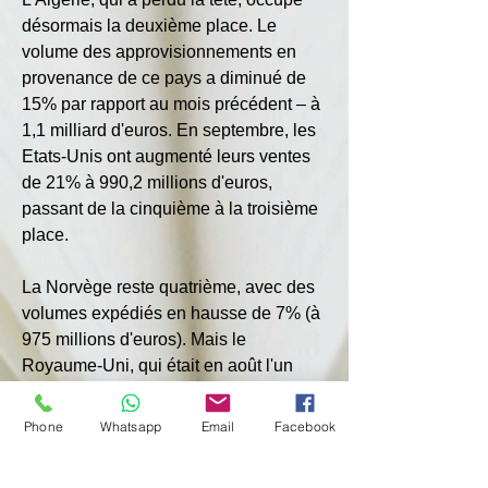
désormais la deuxième place. Le 
volume des approvisionnements en 
provenance de ce pays a diminué de 
15% par rapport au mois précédent – ​​à 
1,1 milliard d'euros. En septembre, les 
Etats-Unis ont augmenté leurs ventes 
de 21% à 990,2 millions d'euros, 
passant de la cinquième à la troisième 
place.
La Norvège reste quatrième, avec des 
volumes expédiés en hausse de 7% (à 
975 millions d'euros). Mais le 
Royaume-Uni, qui était en août l'un 
des trois plus grands vendeurs de gaz 
de l'UE, a réduit ses 
Phone
Whatsapp
Email
Facebook
approvisionnements de 2,4 fois et est 
devenu le cinquième avec 429,2 