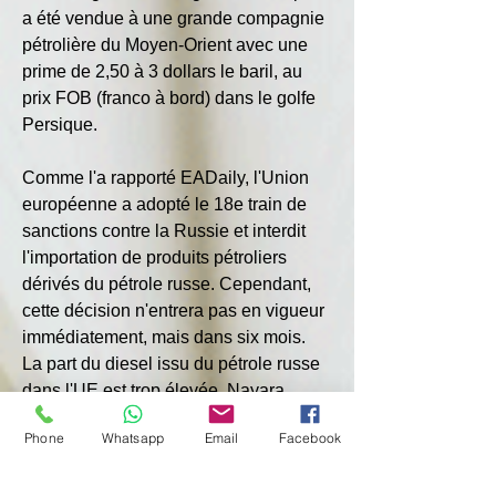
a été vendue à une grande compagnie 
pétrolière du Moyen-Orient avec une 
prime de 2,50 à 3 dollars le baril, au 
prix FOB (franco à bord) dans le golfe 
Persique.
Comme l'a rapporté EADaily, l'Union 
européenne a adopté le 18e train de 
sanctions contre la Russie et interdit 
l'importation de produits pétroliers 
dérivés du pétrole russe. Cependant, 
cette décision n'entrera pas en vigueur 
immédiatement, mais dans six mois. 
La part du diesel issu du pétrole russe 
dans l'UE est trop élevée. Nayara 
Energy, dont Rosneft détient 49 % du 
Phone
Whatsapp
Email
Facebook
capital, a également été soumise à des 
restrictions. Elle possède la deuxième 