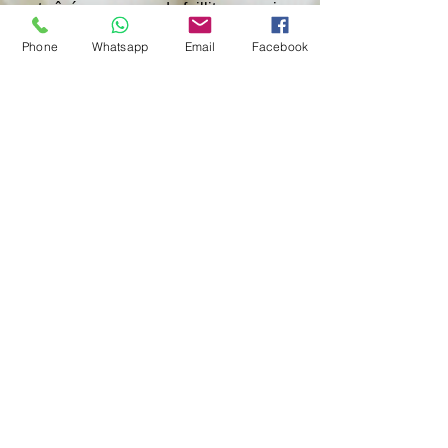
entraîné une vague de faillites parmi 
les producteurs de pétrole de schiste, 
Phone
Whatsapp
Email
Facebook
conclut la publication.
Trump avait précédemment déclaré 
que les États-Unis avaient l’intention 
d’augmenter leur production de 
pétrole. Le dirigeant américain a 
également souligné que Washington 
tenterait d'amener Riyad et l'OPEP à 
réduire les prix du pétrole, également 
pour faire pression sur la Russie, qui 
fait partie de l'OPEP+. Les 
représentants de l’OPEP n’ont pas 
encore réagi à ces déclarations. Trump 
a également déclaré que les États-
Unis cherchaient à réduire leurs 
importations d’énergie à zéro.