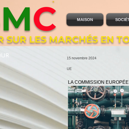
B
M
C
MAISON
SOCIÉ
R SUR LES MARCHÉS EN T
OUR
15 novembre 2024
UE
LA COMMISSION EUROPÉEN