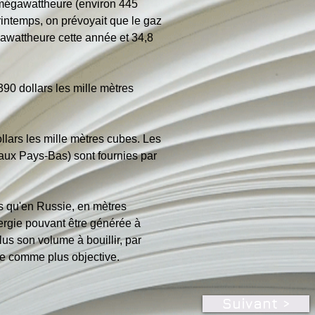
 mégawattheure (environ 445 
rintemps, on prévoyait que le gaz 
awattheure cette année et 34,8 
90 dollars les mille mètres 
llars les mille mètres cubes. Les 
 aux Pays-Bas) sont fournies par 
 qu'en Russie, en mètres 
ergie pouvant être générée à 
lus son volume à bouillir, par 
rée comme plus objective.
Suivant >