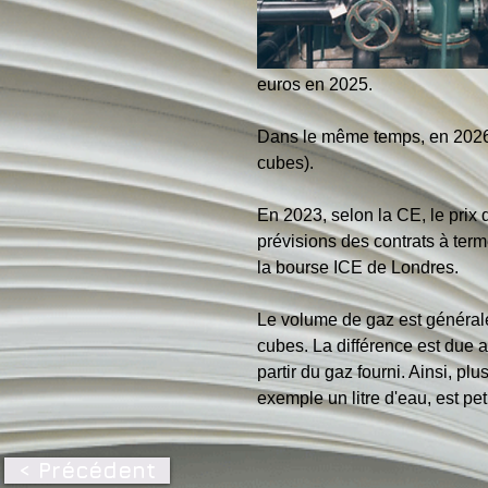
euros en 2025.
Dans le même temps, en 2026, 
cubes).
En 2023, selon la CE, le prix 
prévisions des contrats à term
la bourse ICE de Londres.
Le volume de gaz est général
cubes. La différence est due 
partir du gaz fourni. Ainsi, pl
exemple un litre d'eau, est pe
< Précédent