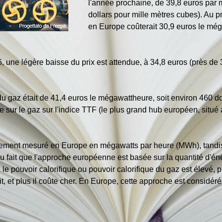
l'année prochaine, de 39,8 euros par
dollars pour mille mètres cubes). Au p
en Europe coûterait 30,9 euros le még
une légère baisse du prix est attendue, à 34,8 euros (près de 3
du gaz était de 41,4 euros le mégawattheure, soit environ 460 do
e sur le gaz sur l'indice TTF (le plus grand hub européen, situé
ement mesuré en Europe en mégawatts par heure (MWh), tandis
au fait que l'approche européenne est basée sur la quantité d'én
us le pouvoir calorifique ou pouvoir calorifique du gaz est élevé, p
tit, et plus il coûte cher. En Europe, cette approche est considé