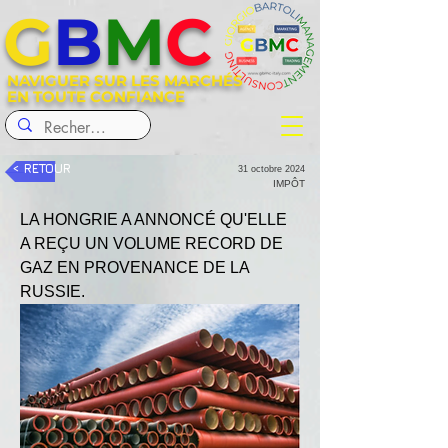
G
B
M
C
NAVIGUER SUR LES MARCHÉS
EN TOUTE CONFIANCE
< RETOUR
31 octobre 2024
IMPÔT
LA HONGRIE A ANNONCÉ QU'ELLE 
A REÇU UN VOLUME RECORD DE 
GAZ EN PROVENANCE DE LA 
RUSSIE.