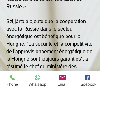
Russie ».
Szijjártó a ajouté que la coopération 
avec la Russie dans le secteur 
énergétique est bénéfique pour la 
Hongrie. "La sécurité et la compétitivité 
de l'approvisionnement énergétique de 
la Hongrie sont toujours garanties", a 
résumé le chef du ministère des 
Affaires étrangères de la République.
Phone
Whatsapp
Email
Facebook
Szijjártó avait précédemment déclaré 
que la Hongrie n'était pas satisfaite de 
l'approche des autorités de l'Union 
européenne (UE) concernant 
l'abandon des ressources 
énergétiques russes. Selon lui, la 
stratégie de l'UE visant à minimiser la 